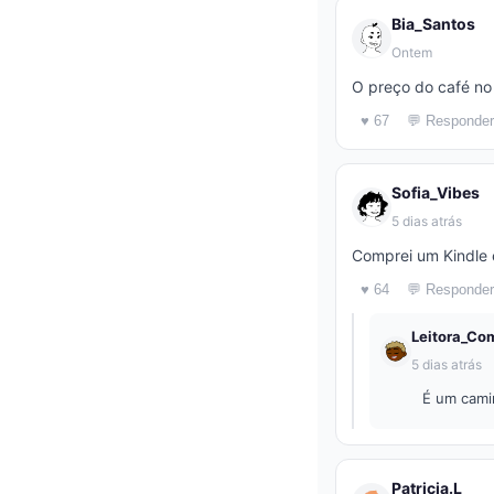
Bia_Santos
Ontem
O preço do café no
♥ 67
💬 Responder
Sofia_Vibes
5 dias atrás
Comprei um Kindle e
♥ 64
💬 Responder
Leitora_Co
5 dias atrás
É um camin
Patricia.L