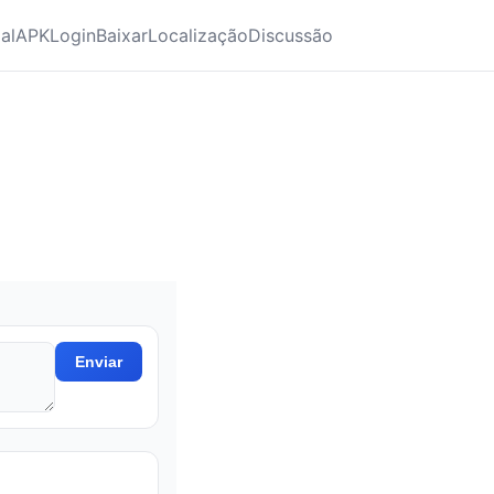
ial
APK
Login
Baixar
Localização
Discussão
Enviar