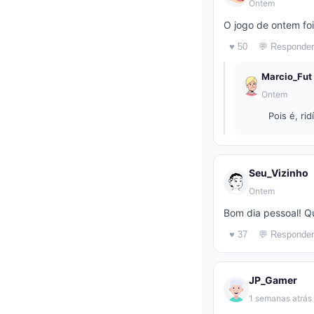
Ontem
O jogo de ontem foi
♥ 50
💬 Responder
Marcio_Fut
Ontem
Pois é, ri
Seu_Vizinho
Ontem
Bom dia pessoal! Qu
♥ 37
💬 Responder
JP_Gamer
1 semanas atrás