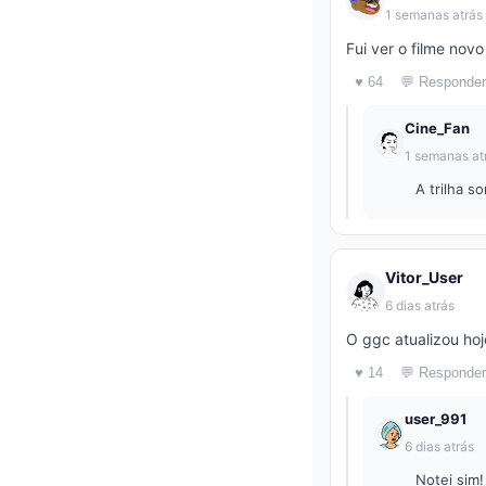
1 semanas atrás
Fui ver o filme nov
♥ 64
💬 Responder
Cine_Fan
1 semanas at
A trilha s
Vitor_User
6 dias atrás
O ggc atualizou hoj
♥ 14
💬 Responder
user_991
6 dias atrás
Notei sim