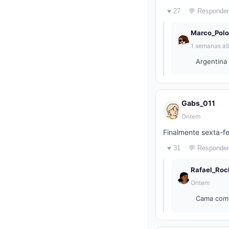
♥ 27
💬 Responder
Marco_Polo
1 semanas at
Argentina
Gabs_011
Ontem
Finalmente sexta-fe
♥ 31
💬 Responder
Rafael_Roc
Ontem
Cama com 