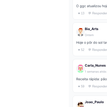
O ggc atualizou ho
♥ 13
💬 Responder
Bia_Arts
Ontem
Hoje o pôr do sol ta
♥ 52
💬 Responder
Carla_Nunes
1 semanas atrás
Receita rápida: pão 
♥ 59
💬 Responder
Joao_Paulo