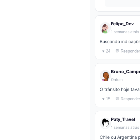
Felipe_Dev
1 semanas atrás
Buscando indicaçõe
♥ 24
💬 Responder
Bruno_Camp
Ontem
O trânsito hoje tava
♥ 15
💬 Responder
Paty_Travel
1 semanas atrás
Chile ou Argentina 