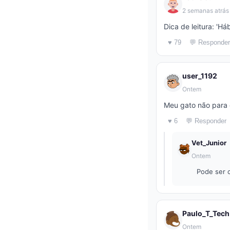
2 semanas atrás
Dica de leitura: 'H
♥ 79
💬 Responder
user_1192
Ontem
Meu gato não para 
♥ 6
💬 Responder
Vet_Junior
Ontem
Pode ser c
Paulo_T_Tech
Ontem