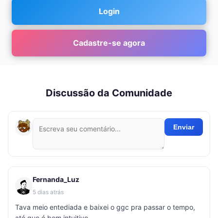
Login
Cadastre-se agora
Discussão da Comunidade
Enviar
Fernanda_Luz
5 dias atrás
Tava meio entediada e baixei o ggc pra passar o tempo,
até que é bem intuitivo.