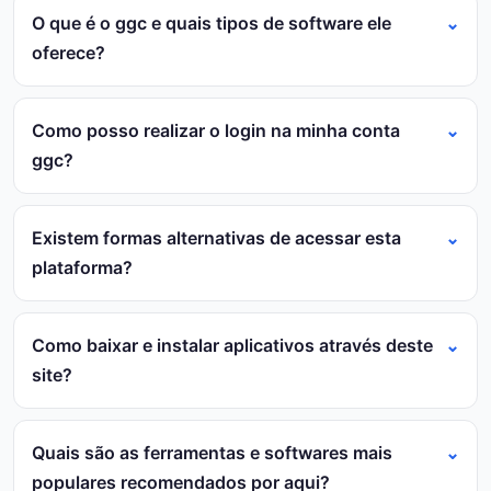
O que é o ggc e quais tipos de software ele
oferece?
Como posso realizar o login na minha conta
ggc?
Existem formas alternativas de acessar esta
plataforma?
Como baixar e instalar aplicativos através deste
site?
Quais são as ferramentas e softwares mais
populares recomendados por aqui?