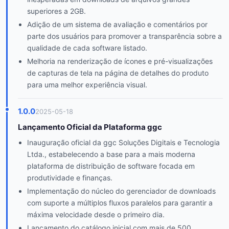
superiores a 2GB.
Adição de um sistema de avaliação e comentários por
parte dos usuários para promover a transparência sobre a
qualidade de cada software listado.
Melhoria na renderização de ícones e pré-visualizações
de capturas de tela na página de detalhes do produto
para uma melhor experiência visual.
1.0.0
2025-05-18
Lançamento Oficial da Plataforma ggc
Inauguração oficial da ggc Soluções Digitais e Tecnologia
Ltda., estabelecendo a base para a mais moderna
plataforma de distribuição de software focada em
produtividade e finanças.
Implementação do núcleo do gerenciador de downloads
com suporte a múltiplos fluxos paralelos para garantir a
máxima velocidade desde o primeiro dia.
Lançamento do catálogo inicial com mais de 500