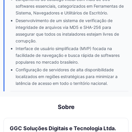
softwares essenciais, categorizados em Ferramentas de
Sistema, Navegadores e Utilitários de Escritório.
Desenvolvimento de um sistema de verificação de
integridade de arquivos via MD5 e SHA-256 para
assegurar que todos os instaladores estejam livres de
corrupção.
Interface de usuário simplificada (MVP) focada na
facilidade de navegação e busca rápida de softwares
populares no mercado brasileiro.
Configuração de servidores de alta disponibilidade
localizados em regiões estratégicas para minimizar a
latência de acesso em todo o território nacional.
Sobre
GGC Soluções Digitais e Tecnologia Ltda.