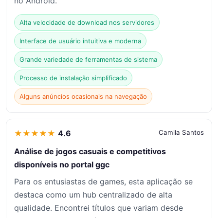
no Android.
Alta velocidade de download nos servidores
Interface de usuário intuitiva e moderna
Grande variedade de ferramentas de sistema
Processo de instalação simplificado
Alguns anúncios ocasionais na navegação
★
★
★
★
★
4.6
Camila Santos
Análise de jogos casuais e competitivos
disponíveis no portal ggc
Para os entusiastas de games, esta aplicação se
destaca como um hub centralizado de alta
qualidade. Encontrei títulos que variam desde