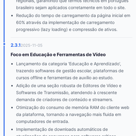
regionais, garantindo que termos técnicos em português
brasileiro sejam aplicados corretamente em todo o site.
Redução do tempo de carregamento da página inicial em
60% através da implementação de carregamento
progressivo (lazy loading) e compressão de ativos.
2.3.1
2025-11-05
Foco em Educação e Ferramentas de Vídeo
Lançamento da categoria 'Educação e Aprendizado',
trazendo softwares de gestão escolar, plataformas de
cursos offline e ferramentas de auxílio ao estudo.
Adição de uma seção robusta de Editores de Vídeo e
Softwares de Transmissão, atendendo à crescente
demanda de criadores de conteúdo e streamers.
Otimização do consumo de memória RAM do cliente web
da plataforma, tornando a navegação mais fluida em
computadores de entrada.
Implementação de downloads automáticos de