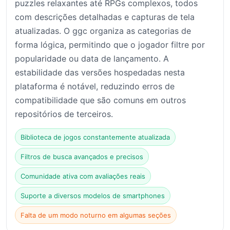
puzzles relaxantes até RPGs complexos, todos
com descrições detalhadas e capturas de tela
atualizadas. O ggc organiza as categorias de
forma lógica, permitindo que o jogador filtre por
popularidade ou data de lançamento. A
estabilidade das versões hospedadas nesta
plataforma é notável, reduzindo erros de
compatibilidade que são comuns em outros
repositórios de terceiros.
Biblioteca de jogos constantemente atualizada
Filtros de busca avançados e precisos
Comunidade ativa com avaliações reais
Suporte a diversos modelos de smartphones
Falta de um modo noturno em algumas seções