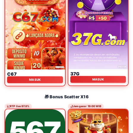
37G
C67
MASUK
MASUK
🎁 Bonus Scatter X16
📈
RTP live 97.8%
🌙
Jam gacor 19:00 WIB