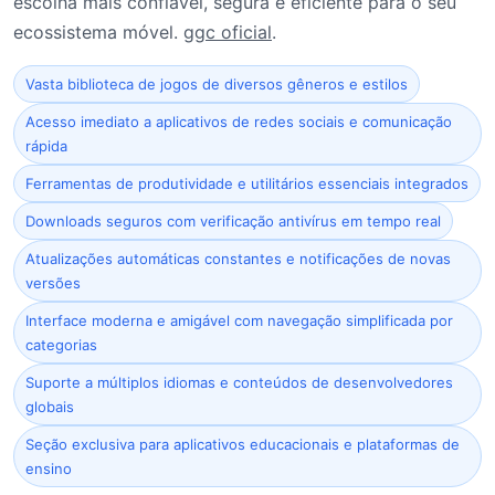
escolha mais confiável, segura e eficiente para o seu
ecossistema móvel.
ggc oficial
.
Vasta biblioteca de jogos de diversos gêneros e estilos
Acesso imediato a aplicativos de redes sociais e comunicação
rápida
Ferramentas de produtividade e utilitários essenciais integrados
Downloads seguros com verificação antivírus em tempo real
Atualizações automáticas constantes e notificações de novas
versões
Interface moderna e amigável com navegação simplificada por
categorias
Suporte a múltiplos idiomas e conteúdos de desenvolvedores
globais
Seção exclusiva para aplicativos educacionais e plataformas de
ensino