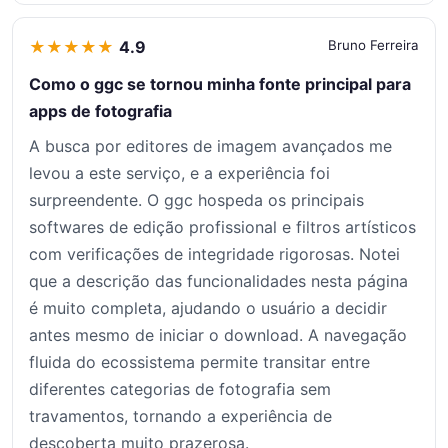
★
★
★
★
★
4.9
Bruno Ferreira
Como o ggc se tornou minha fonte principal para
apps de fotografia
A busca por editores de imagem avançados me
levou a este serviço, e a experiência foi
surpreendente. O ggc hospeda os principais
softwares de edição profissional e filtros artísticos
com verificações de integridade rigorosas. Notei
que a descrição das funcionalidades nesta página
é muito completa, ajudando o usuário a decidir
antes mesmo de iniciar o download. A navegação
fluida do ecossistema permite transitar entre
diferentes categorias de fotografia sem
travamentos, tornando a experiência de
descoberta muito prazerosa.